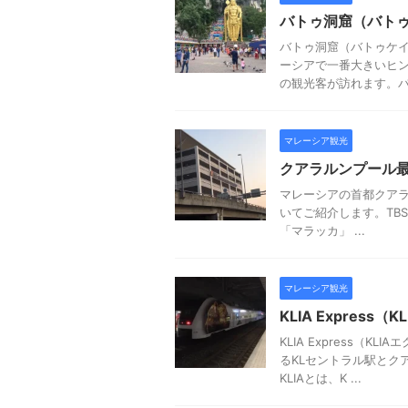
バトゥ洞窟（バト
バトゥ洞窟（バトゥケ
ーシアで一番大きいヒ
の観光客が訪れます。バト
マレーシア観光
クアラルンプール最
マレーシアの首都クアラ
いてご紹介します。TBSはT
「マラッカ」 ...
マレーシア観光
KLIA Expres
KLIA Express
るKLセントラル駅とクア
KLIAとは、K ...