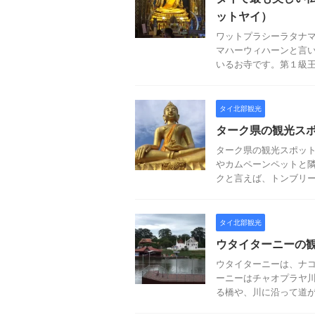
ットヤイ）
ワットプラシーラタナ
マハーウィハーンと言
いるお寺です。第１級王室
タイ北部観光
ターク県の観光ス
ターク県の観光スポッ
やカムペーンペットと
クと言えば、トンブリー王
タイ北部観光
ウタイターニーの
ウタイターニーは、ナ
ーニーはチャオプラヤ
る橋や、川に沿って道が通