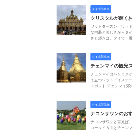
タイ北部観光
クリスタルが輝く
ワットタースン（ワッ
な内装と美しさからタ
さと輝きは、タイで一番美
タイ北部観光
チェンマイの観光
チェンマイはバンコクか
え立つワットドイステー
スポット チェンマイ郊外地
タイ北部観光
ナコンサワンのお
ナコンサワンと言えば
コータイ方面とチェン