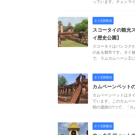
っています。チェンマイか
タイ北部観光
スコータイの観光
イ歴史公園】
スコータイはバンコクか
のある都市です。タイ
で、ラムカムヘーン王によ
タイ北部観光
カムペーンペット
カムペーンペットはタ
ています。このカムペ
朝の遺跡の1つで、「カム
タイ北部観光