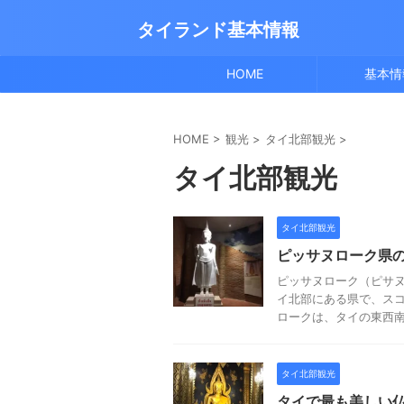
タイランド基本情報
HOME
基本情
HOME
>
観光
>
タイ北部観光
>
タイ北部観光
タイ北部観光
ピッサヌローク県
ピッサヌローク（ピサ
イ北部にある県で、ス
ロークは、タイの東西南北
タイ北部観光
タイで最も美しい