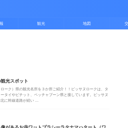
報
観光
地図
の観光スポット
ヌローク）県の観光名所を３か所ご紹介！！ピッサヌロークは、タ
コータイやピチット、ペッチャブーン県と接しています。ピッサヌ
に幹線道路が続い ...
仏像があるお寺ワットプラシーラタナマハタート（ワ