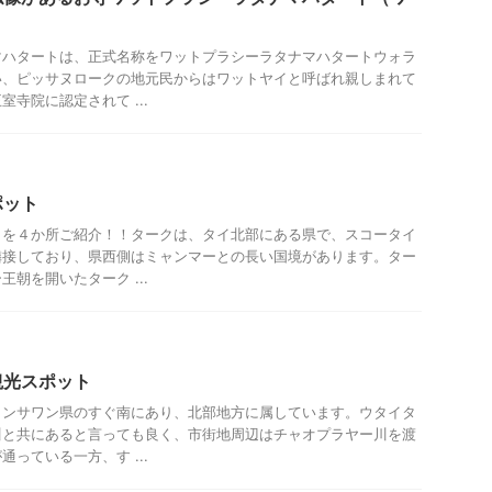
マハタートは、正式名称をワットプラシーラタナマハタートウォラ
い、ピッサヌロークの地元民からはワットヤイと呼ばれ親しまれて
寺院に認定されて ...
ポット
トを４か所ご紹介！！タークは、タイ北部にある県で、スコータイ
隣接しており、県西側はミャンマーとの長い国境があります。ター
朝を開いたターク ...
観光スポット
コンサワン県のすぐ南にあり、北部地方に属しています。ウタイタ
川と共にあると言っても良く、市街地周辺はチャオプラヤー川を渡
っている一方、す ...