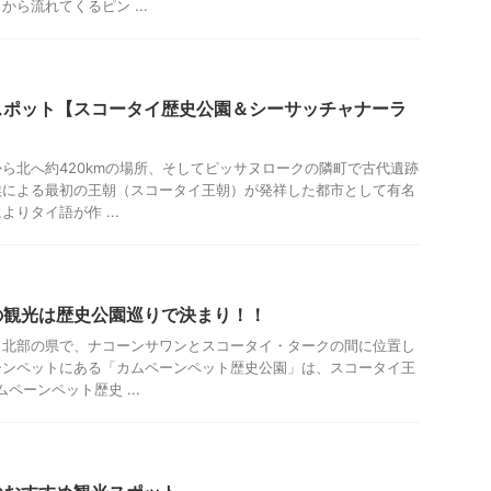
ら流れてくるピン ...
スポット【スコータイ歴史公園＆シーサッチャナーラ
ら北へ約420kmの場所、そしてピッサヌロークの隣町で古代遺跡
族による最初の王朝（スコータイ王朝）が発祥した都市として有名
りタイ語が作 ...
の観光は歴史公園巡りで決まり！！
イ北部の県で、ナコーンサワンとスコータイ・タークの間に位置し
ーンペットにある「カムペーンペット歴史公園」は、スコータイ王
ペーンペット歴史 ...