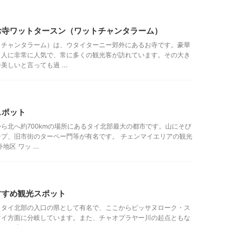
お寺ワットタースン（ワットチャンタラーム）
トチャンタラーム）は、ウタイターニー郊外にあるお寺です。豪華
イ人に非常に人気で、常に多くの観光客が訪れています。その大き
しいと言っても過 ...
スポット
ら北へ約700kmの場所にあるタイ北部最大の都市です。山にそび
プ、旧市街のターペー門等が有名です。 チェンマイエリアの観光
区 ワッ ...
すすめ観光スポット
、タイ北部の入口の県として有名で、ここからピッサヌローク・ス
マイ方面に分岐しています。また、チャオプラヤー川の起点ともな