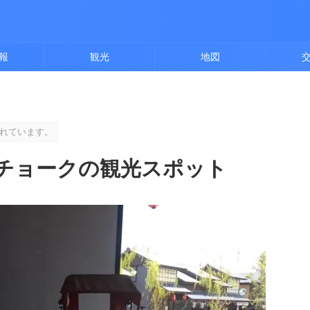
報
観光
地図
れています。
チョークの観光スポット