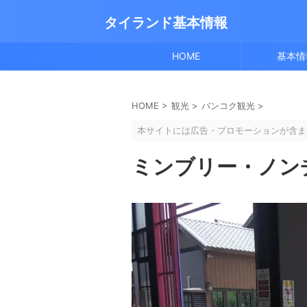
タイランド基本情報
HOME
基本情
HOME
>
観光
>
バンコク観光
>
本サイトには広告・プロモーションが含ま
ミンブリー・ノン