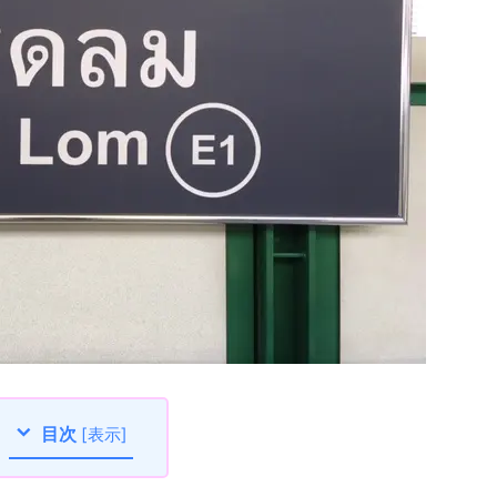
目次
[
表示
]