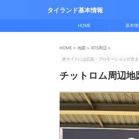
タイランド基本情報
HOME
基本情
HOME
>
地図
>
BTS周辺
>
本サイトには広告・プロモーションが含ま
チットロム周辺地