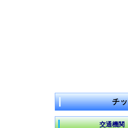
チッ
交通機関