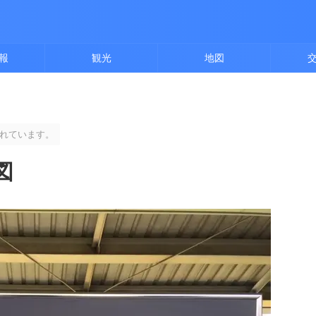
報
観光
地図
れています。
図