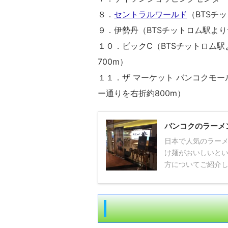
８．
セントラルワールド
（BTSチ
９．伊勢丹（BTSチットロム駅より
１０．ビックC（BTSチットロム
700m）
１１．ザ マーケット バンコクモー
ー通りを右折約800m）
バンコクのラーメ
日本で人気のラー
け麺がおいしいと
方についてご紹介しま