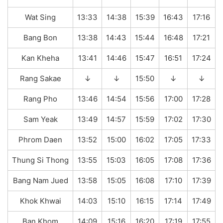
Wat Sing
13:33
14:38
15:39
16:43
17:16
Bang Bon
13:38
14:43
15:44
16:48
17:21
Kan Kheha
13:41
14:46
15:47
16:51
17:24
Rang Sakae
↓
↓
15:50
↓
↓
Rang Pho
13:46
14:54
15:56
17:00
17:28
Sam Yeak
13:49
14:57
15:59
17:02
17:30
Phrom Daen
13:52
15:00
16:02
17:05
17:33
Thung Si Thong
13:55
15:03
16:05
17:08
17:36
Bang Nam Jued
13:58
15:05
16:08
17:10
17:39
Khok Khwai
14:03
15:10
16:15
17:14
17:49
Ban Khom
14:09
15:16
16:20
17:19
17:55