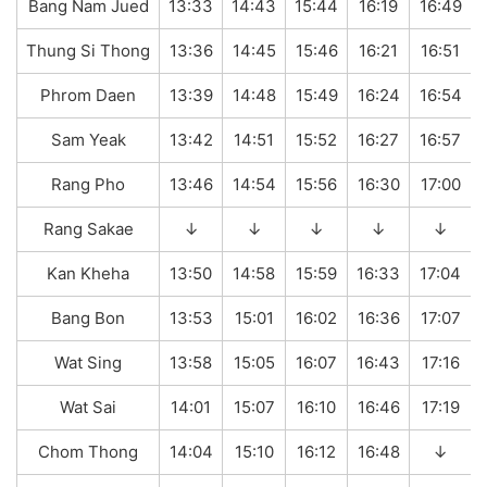
Bang Nam Jued
13:33
14:43
15:44
16:19
16:49
Thung Si Thong
13:36
14:45
15:46
16:21
16:51
Phrom Daen
13:39
14:48
15:49
16:24
16:54
Sam Yeak
13:42
14:51
15:52
16:27
16:57
Rang Pho
13:46
14:54
15:56
16:30
17:00
Rang Sakae
↓
↓
↓
↓
↓
Kan Kheha
13:50
14:58
15:59
16:33
17:04
Bang Bon
13:53
15:01
16:02
16:36
17:07
Wat Sing
13:58
15:05
16:07
16:43
17:16
Wat Sai
14:01
15:07
16:10
16:46
17:19
Chom Thong
14:04
15:10
16:12
16:48
↓