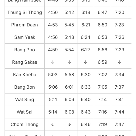
Thung Si Thong
4:50
5:42
6:18
6:47
7:20
8:
Phrom Daen
4:53
5:45
6:21
6:50
7:23
8:
Sam Yeak
4:56
5:48
6:24
6:53
7:26
8:
Rang Pho
4:59
5:54
6:27
6:56
7:29
8:
Rang Sakae
↓
↓
↓
6:59
↓
8:
Kan Kheha
5:03
5:58
6:30
7:02
7:34
8:
Bang Bon
5:06
6:01
6:33
7:05
7:37
8:
Wat Sing
5:11
6:06
6:40
7:14
7:41
8:
Wat Sai
5:14
6:08
6:43
7:16
7:44
8:
Chom Thong
↓
↓
6:46
7:19
7:47
8: