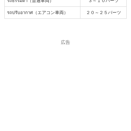
รถธรรมดา（普通車両）
３～１０バーツ
รถปรับอากาศ（エアコン車両）
２０～２５バーツ
広告