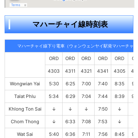
マハーチャイ線時刻表
マハーチャイ線下り電車（ウォンウェンヤイ駅発マハーチャイ
ORD
ORD
ORD
ORD
ORD
O
4303
4311
4321
4341
4305
43
Wongwian Yai
5:30
6:25
7:00
7:40
8:35
9:
Talat Phlu
5:34
6:29
7:04
7:44
8:39
9:
Khlong Ton Sai
↓
↓
↓
7:50
↓
Chom Thong
↓
6:33
7:08
7:53
↓
Wat Sai
5:40
6:36
7:11
7:56
8:45
9: