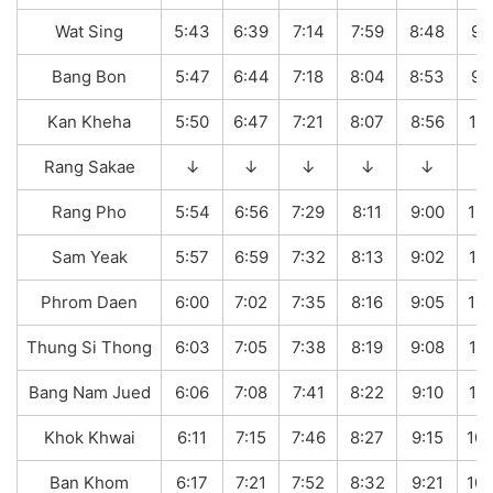
Wat Sing
5:43
6:39
7:14
7:59
8:48
9:
Bang Bon
5:47
6:44
7:18
8:04
8:53
9:
Kan Kheha
5:50
6:47
7:21
8:07
8:56
10:
Rang Sakae
↓
↓
↓
↓
↓
Rang Pho
5:54
6:56
7:29
8:11
9:00
10:
Sam Yeak
5:57
6:59
7:32
8:13
9:02
10:
Phrom Daen
6:00
7:02
7:35
8:16
9:05
10:
Thung Si Thong
6:03
7:05
7:38
8:19
9:08
10:
Bang Nam Jued
6:06
7:08
7:41
8:22
9:10
10:
Khok Khwai
6:11
7:15
7:46
8:27
9:15
10:
Ban Khom
6:17
7:21
7:52
8:32
9:21
10: