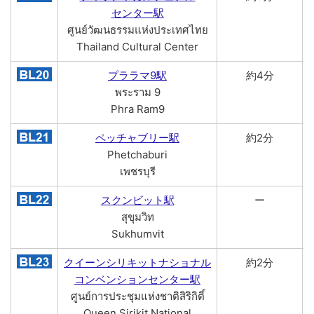
センター駅
ศูนย์วัฒนธรรมแห่งประเทศไทย
Thailand Cultural Center
プララマ9駅
約4分
พระราม 9
Phra Ram9
ペッチャブリー駅
約2分
Phetchaburi
เพชรบุรี
スクンビット駅
ー
สุขุมวิท
Sukhumvit
クイーンシリキットナショナル
約2分
コンベンションセンター駅
ศูนย์การประชุมแห่งชาติสิริกิติ์
Queen Sirikit National