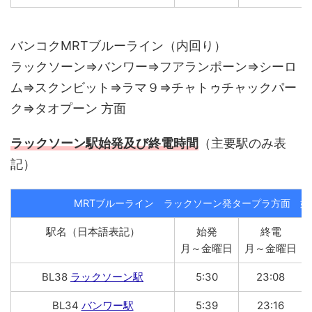
バンコクMRTブルーライン（内回り）
ラックソーン⇒バンワー⇒フアランポーン⇒シーロ
ム⇒スクンビット⇒ラマ９⇒チャトゥチャックパー
ク⇒タオプーン 方面
ラックソーン駅始発及び終電時間
（主要駅のみ表
記）
MRTブルーライン ラックソーン発タープラ方面 始
駅名（日本語表記）
始発
終電
月～金曜日
月～金曜日
BL38
ラックソーン駅
5:30
23:08
BL34
バンワー駅
5:39
23:16