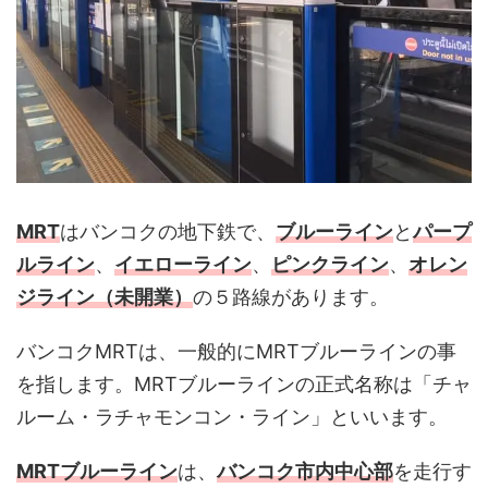
MRT
はバンコクの地下鉄で、
ブルーライン
と
パープ
ルライン
、
イエローライン
、
ピンクライン
、
オレン
ジライン（未開業）
の５路線があります。
バンコクMRTは、一般的にMRTブルーラインの事
を指します。MRTブルーラインの正式名称は「チャ
ルーム・ラチャモンコン・ライン」といいます。
MRTブルーライン
は、
バンコク市内中心部
を走行す