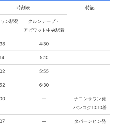
時刻表
特記
サワン駅発
クルンテープ・
アピワット中央駅着
:38
4:30
:14
5:10
:02
5:55
:52
6:30
:00
―
ナコンサワン発
バンコク10:10着
:07
―
タパーンヒン発