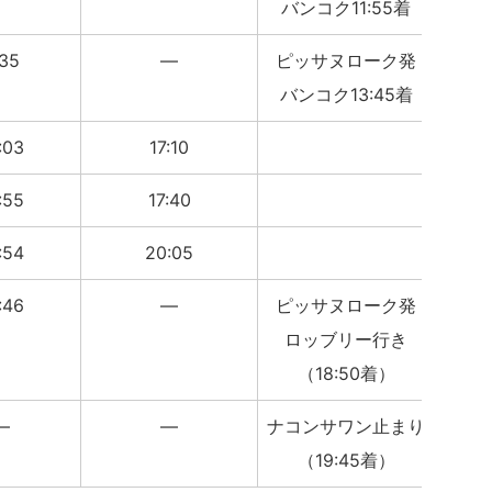
バンコク11:55着
:35
―
ピッサヌローク発
バンコク13:45着
:03
17:10
:55
17:40
:54
20:05
:46
―
ピッサヌローク発
ロッブリー行き
（18:50着）
―
―
ナコンサワン止まり
（19:45着）