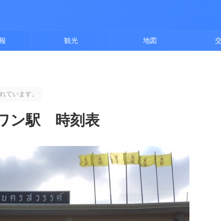
報
観光
地図
れています。
ワン駅 時刻表