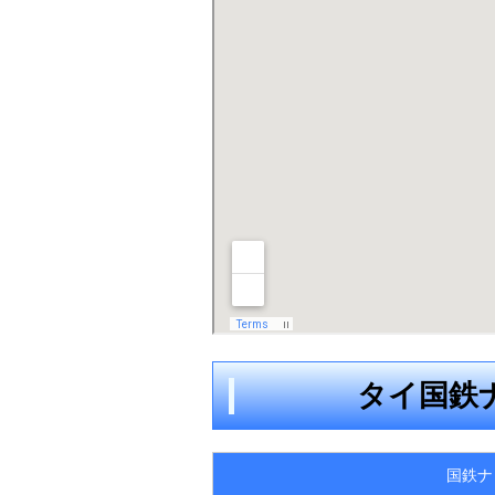
タイ国鉄
国鉄ナ