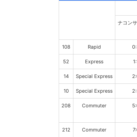
ナコン
108
Rapid
0
52
Express
1
14
Special Express
2
10
Special Express
2
208
Commuter
5
212
Commuter
7