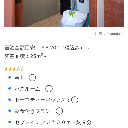
出典：
agoda
宿泊金額目安：￥9,200（税込み）～
2
客室面積：25m
～
Wifi：◯
バスルーム：◯
セーフティーボックス：◯
朝食付きプラン：◯
セブンイレブン７００ｍ（約９分）