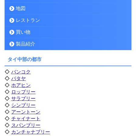
地図
レストラン
買い物
製品紹介
タイ中部の都市
◇
バンコク
◇
パタヤ
◇
ホアヒン
◇
ロッブリー
◇
サラブリー
◇
シンブリー
◇
アーントーン
◇
チャイナート
◇
スパンブリー
◇
カンチャナブリー