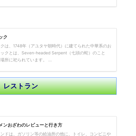
ック
クは、1748年（アユタヤ朝時代）に建てられた中華系のお
とは、Seven-headed Serpent（七頭の蛇）のこと
所に祀られています。 ...
レストラン
メンおざわのレビューと行き方
タンドは、ガソリン等の給油所の他に、トイレ、コンビニや