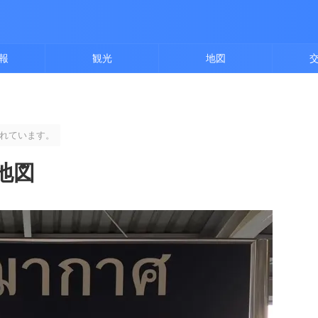
報
観光
地図
れています。
地図